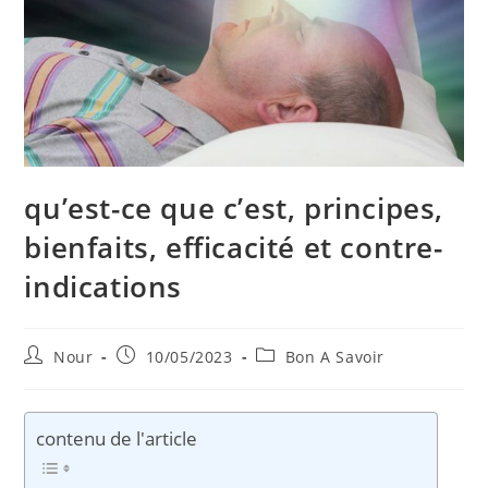
qu’est-ce que c’est, principes,
bienfaits, efficacité et contre-
indications
Auteur/autrice
Publication
Post
Nour
10/05/2023
Bon A Savoir
de
publiée :
category:
la
publication :
contenu de l'article