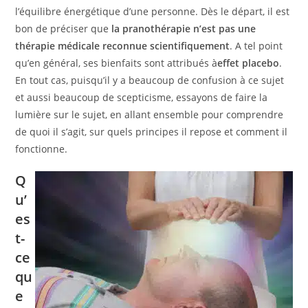
l’équilibre énergétique d’une personne. Dès le départ, il est
bon de préciser que
la pranothérapie n’est pas une
thérapie médicale reconnue scientifiquement
. A tel point
qu’en général, ses bienfaits sont attribués à
effet placebo
.
En tout cas, puisqu’il y a beaucoup de confusion à ce sujet
et aussi beaucoup de scepticisme, essayons de faire la
lumière sur le sujet, en allant ensemble pour comprendre
de quoi il s’agit, sur quels principes il repose et comment il
fonctionne.
Q
u’
es
t-
ce
qu
e