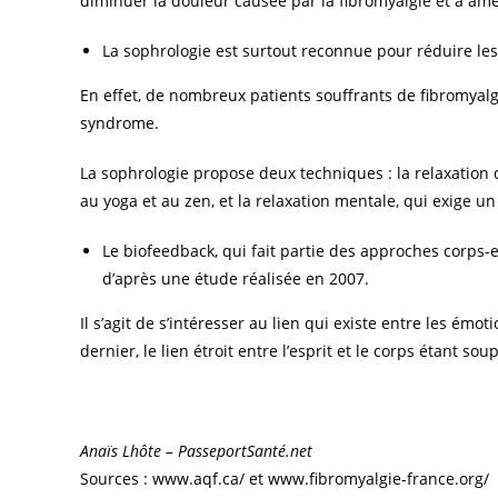
diminuer la douleur causée par la fibromyalgie et à amél
La sophrologie est surtout reconnue pour réduire les 
En effet, de nombreux patients souffrants de fibromyalg
syndrome.
La sophrologie propose deux techniques : la relaxatio
au yoga et au zen, et la relaxation mentale, qui exige un
Le biofeedback, qui fait partie des approches corps-es
d’après une étude réalisée en 2007.
Il s’agit de s’intéresser au lien qui existe entre les émot
dernier, le lien étroit entre l’esprit et le corps étant sou
Anaïs Lhôte – PasseportSanté.net
Sources : www.aqf.ca/ et www.fibromyalgie-france.org/