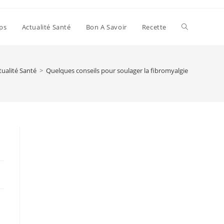
Toggle
ps
Actualité Santé
Bon A Savoir
Recette
website
tualité Santé
>
Quelques conseils pour soulager la fibromyalgie
search
%