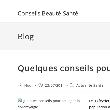
Skip
to
Conseils Beauté-Santé
content
Blog
Quelques conseils pou
Auteur/autrice
Publication
Post
Nour
23/07/2014
Actualité Santé
de
publiée :
category:
la
publication :
Le 03 février
population d