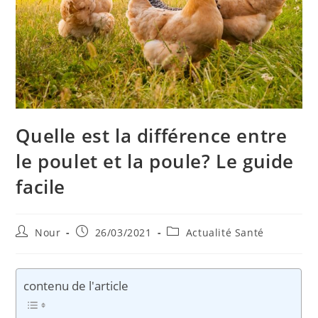
Quelle est la différence entre
le poulet et la poule? Le guide
facile
Auteur/autrice
Publication
Post
Nour
26/03/2021
Actualité Santé
de
publiée :
category:
la
publication :
contenu de l'article