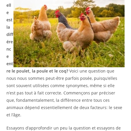
ell
e
est
la
diff
ére
nc
e
ent
re le poulet, la poule et le coq?
Voici une question que
nous nous sommes peut-être parfois posée, puisqu’elles
sont souvent utilisées comme synonymes, même si elle
n’est pas tout à fait correcte. Commençons par préciser
que, fondamentalement, la différence entre tous ces
animaux dépend essentiellement de deux facteurs: le sexe
et l’âge.
Essayons d’approfondir un peu la question et essayons de