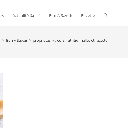
Toggle
ps
Actualité Santé
Bon A Savoir
Recette
website
>
Bon A Savoir
>
propriétés, valeurs nutritionnelles et recette
search