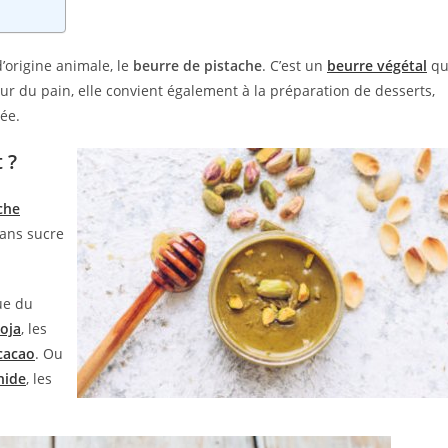
’origine animale, le
beurre de pistache
. C’est un
beurre végétal
qu
 sur du pain, elle convient également à la préparation de desserts,
ée.
 ?
che
sans sucre
ue du
oja
, les
cacao
. Ou
hide
, les