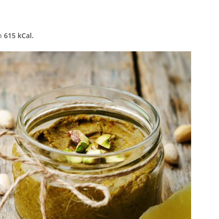
on
615 kCal.