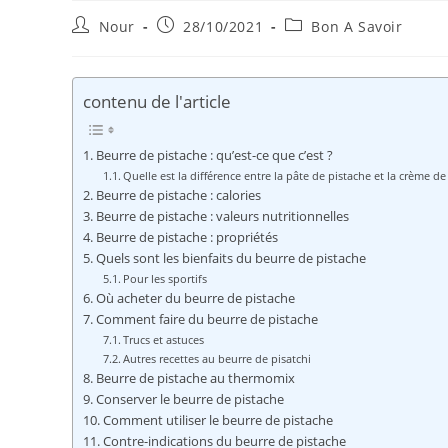
Auteur/autrice
Publication
Post
Nour
28/10/2021
Bon A Savoir
de
publiée :
category:
la
publication :
contenu de l'article
Beurre de pistache : qu’est-ce que c’est ?
Quelle est la différence entre la pâte de pistache et la crème de
Beurre de pistache : calories
Beurre de pistache : valeurs nutritionnelles
Beurre de pistache : propriétés
Quels sont les bienfaits du beurre de pistache
Pour les sportifs
Où acheter du beurre de pistache
Comment faire du beurre de pistache
Trucs et astuces
Autres recettes au beurre de pisatchi
Beurre de pistache au thermomix
Conserver le beurre de pistache
Comment utiliser le beurre de pistache
Contre-indications du beurre de pistache