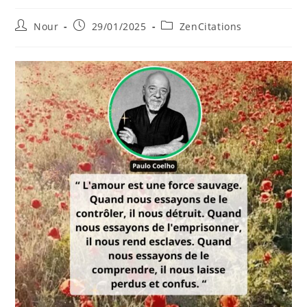
Auteur/autrice
Publication
Post
Nour
29/01/2025
ZenCitations
de
publiée :
category:
la
publication :