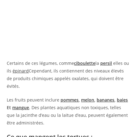
Certains de ces légumes, comme
ciboulette
la
persil
elles ou
ils
épinard
Cependant, ils contiennent des niveaux élevés
de produits chimiques appelés oxalates, qui doivent être
évités.
Les fruits peuvent inclure
pommes
,
melon
,
bananes
,
baies
Et
mangue
. Des plantes aquatiques non toxiques, telles
que la jacinthe d’eau ou la laitue d’eau, peuvent également
être administrées.
Ce que mangent les tortues :