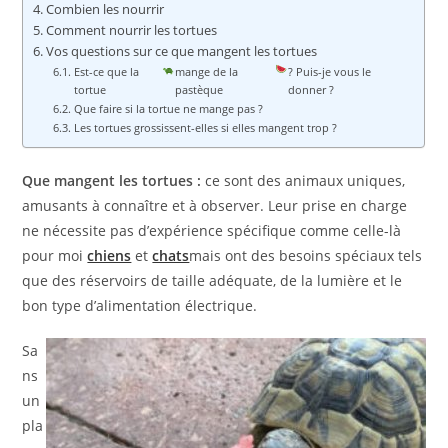
Combien les nourrir
Comment nourrir les tortues
Vos questions sur ce que mangent les tortues
Est-ce que la
mange de la
? Puis-je vous le
tortue
pastèque
donner ?
Que faire si la tortue ne mange pas ?
Les tortues grossissent-elles si elles mangent trop ?
Que mangent les tortues :
ce sont des animaux uniques,
amusants à connaître et à observer. Leur prise en charge
ne nécessite pas d’expérience spécifique comme celle-là
pour moi
chiens
et
chats
mais ont des besoins spéciaux tels
que des réservoirs de taille adéquate, de la lumière et le
bon type d’alimentation électrique.
Sa
ns
un
pla