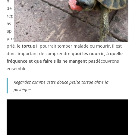
n
de
rep
as
ap
pro
prié, le
tortue
il pourrait tomber malade ou mourir, il est
donc important de comprendre
quoi les nourrir, à quelle
fréquence et que faire s’ils ne mangent pas
découvrons
ensemble.
Regardez comme cette douce petite tortue aime la
pastèque…