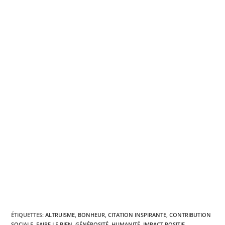
ÉTIQUETTES
:
ALTRUISME
,
BONHEUR
,
CITATION INSPIRANTE
,
CONTRIBUTION
SOCIALE
,
FAIRE LE BIEN
,
GÉNÉROSITÉ
,
HUMANITÉ
,
IMPACT POSITIF
,