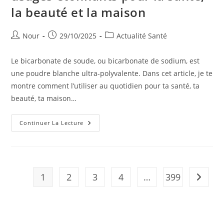
Vos
la beauté et la maison
Chances
Dès
Ce
Cycle
Auteur/autrice
Publication
Post
Nour
29/10/2025
Actualité Santé
de
publiée :
category:
la
Le bicarbonate de soude, ou bicarbonate de sodium, est
publication :
une poudre blanche ultra-polyvalente. Dans cet article, je te
montre comment l’utiliser au quotidien pour ta santé, ta
beauté, ta maison…
Bicarbonate
Continuer La Lecture
De
Soude
:
20
Usages
Étonnants
Pour
1
2
3
4
…
399
Aller à 
La
Santé,
La
Beauté
Et
La
Maison