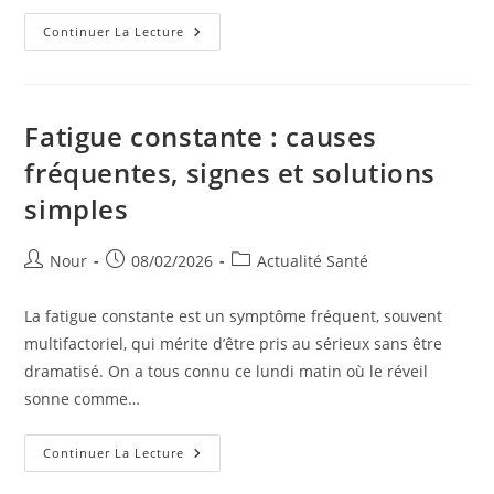
Fatigue
Continuer La Lecture
Mentale
:
Symptômes,
Causes
Et
Différences
Fatigue constante : causes
Avec
La
fréquentes, signes et solutions
Fatigue
Physique
simples
Auteur/autrice
Publication
Post
Nour
08/02/2026
Actualité Santé
de
publiée :
category:
la
La fatigue constante est un symptôme fréquent, souvent
publication :
multifactoriel, qui mérite d’être pris au sérieux sans être
dramatisé. On a tous connu ce lundi matin où le réveil
sonne comme…
Fatigue
Continuer La Lecture
Constante
: