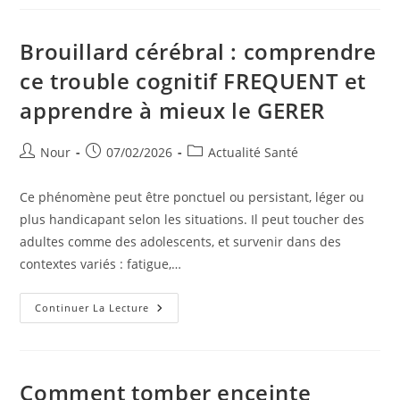
Causes
Fréquentes,
Signes
Et
Brouillard cérébral : comprendre
Solutions
Simples
ce trouble cognitif FREQUENT et
apprendre à mieux le GERER
Auteur/autrice
Publication
Post
Nour
07/02/2026
Actualité Santé
de
publiée :
category:
la
Ce phénomène peut être ponctuel ou persistant, léger ou
publication :
plus handicapant selon les situations. Il peut toucher des
adultes comme des adolescents, et survenir dans des
contextes variés : fatigue,…
Brouillard
Continuer La Lecture
Cérébral
:
Comprendre
Ce
Trouble
Cognitif
Comment tomber enceinte
FREQUENT