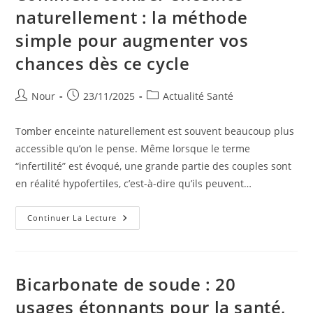
Et
naturellement : la méthode
Apprendre
À
simple pour augmenter vos
Mieux
Le
GERER
chances dès ce cycle
Auteur/autrice
Publication
Post
Nour
23/11/2025
Actualité Santé
de
publiée :
category:
la
Tomber enceinte naturellement est souvent beaucoup plus
publication :
accessible qu’on le pense. Même lorsque le terme
“infertilité” est évoqué, une grande partie des couples sont
en réalité hypofertiles, c’est-à-dire qu’ils peuvent…
Comment
Continuer La Lecture
Tomber
Enceinte
Naturellement
:
La
Méthode
Bicarbonate de soude : 20
Simple
Pour
usages étonnants pour la santé,
Augmenter