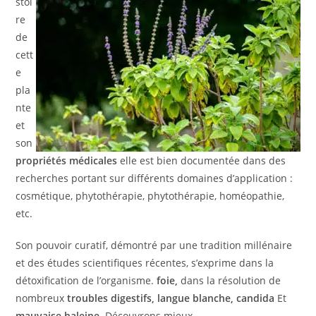
stoi
re
de
cett
e
pla
nte
et
son
propriétés médicales
elle est bien documentée dans des
recherches portant sur différents domaines d’application :
cosmétique, phytothérapie, phytothérapie, homéopathie,
etc.
Son pouvoir curatif, démontré par une tradition millénaire
et des études scientifiques récentes, s’exprime dans la
détoxification de l’organisme.
foie,
dans la résolution de
nombreux
troubles digestifs, langue blanche, candida
Et
mauvaise haleine.
Découvrons mieux.