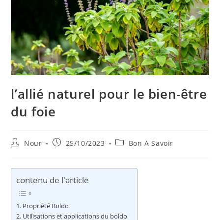
l’allié naturel pour le bien-être
du foie
Auteur/autrice
Publication
Post
Nour
25/10/2023
Bon A Savoir
de
publiée :
category:
la
publication :
contenu de l'article
Propriété Boldo
Utilisations et applications du boldo