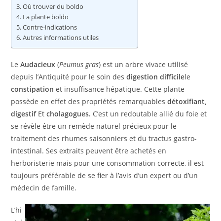
Où trouver du boldo
La plante boldo
Contre-indications
Autres informations utiles
Le
Audacieux
(
Peumus gras
) est un arbre vivace utilisé
depuis l’Antiquité pour le soin des
digestion difficile
le
constipation
et insuffisance hépatique. Cette plante
possède en effet des propriétés remarquables
détoxifiant,
digestif
Et
cholagogues.
C’est un redoutable allié du foie et
se révèle être un remède naturel précieux pour le
traitement des rhumes saisonniers et du tractus gastro-
intestinal. Ses extraits peuvent être achetés en
herboristerie mais pour une consommation correcte, il est
toujours préférable de se fier à l’avis d’un expert ou d’un
médecin de famille.
L’hi