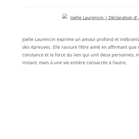
de
publiée :
category:
la
publication :
Joëlle Laurencin exprime un amour profond et inébran
des épreuves. Elle rassure l’être aimé en affirmant que r
constance et la force du lien qui unit deux personnes, 
instant, mais à une vie entière consacrée à l’autre.