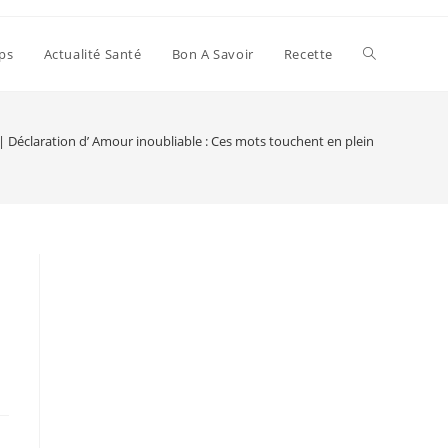
Toggle
ps
Actualité Santé
Bon A Savoir
Recette
website
 | Déclaration d’ Amour inoubliable : Ces mots touchent en plein cœur
search