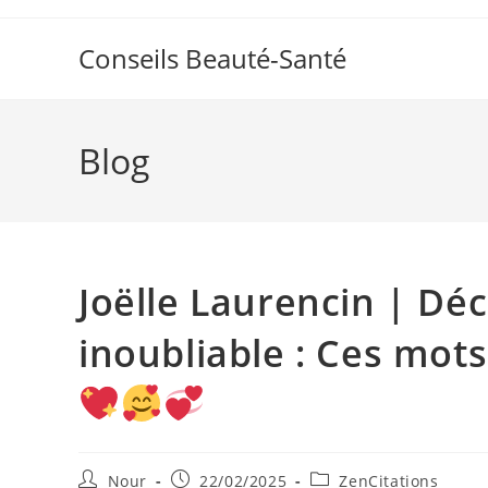
Skip
to
Conseils Beauté-Santé
content
Blog
Joëlle Laurencin | Dé
inoubliable : Ces mot
Auteur/autrice
Publication
Post
Nour
22/02/2025
ZenCitations