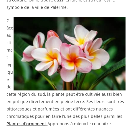
symbole de la ville de Palerme.
Gr
âce
au
cli
ma
t
typ
iqu
e
de
cette région du sud, la plante peut être cultivée aussi bien
en pot que directement en pleine terre. Ses fleurs sont très
pittoresques et parfumées et ont différentes nuances
chromatiques pour en faire l’une des plus belles parmi les
Plantes d’ornement
.
Apprenons à mieux le connaître.