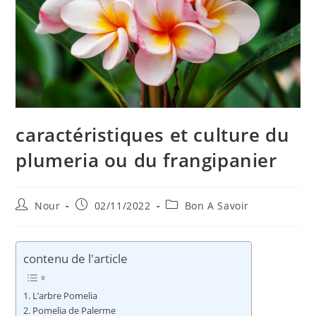
caractéristiques et culture du
plumeria ou du frangipanier
Auteur/autrice
Publication
Post
Nour
02/11/2022
Bon A Savoir
de
publiée :
category:
la
publication :
contenu de l'article
L’arbre Pomelia
Pomelia de Palerme