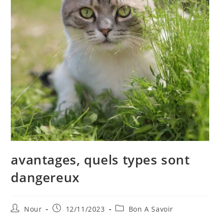
avantages, quels types sont
dangereux
Auteur/autrice
Publication
Post
Nour
12/11/2023
Bon A Savoir
de
publiée :
category: