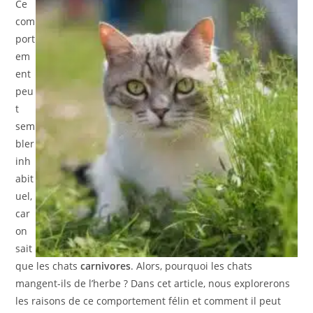
Ce
com
port
em
ent
peu
t
sem
bler
inh
abit
uel,
car
on
sait
que les chats
carnivores
. Alors, pourquoi les chats
mangent-ils de l’herbe ? Dans cet article, nous explorerons
les raisons de ce comportement félin et comment il peut