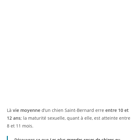
Là
vie moyenne
d’un chien Saint-Bernard erre
entre 10 et
12 ans
; la maturité sexuelle, quant à elle, est atteinte entre
8 et 11 mois.
Découvrez ce que
Les plus grandes races de chiens au