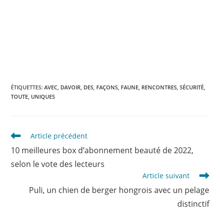
ÉTIQUETTES
:
AVEC
,
DAVOIR
,
DES
,
FAÇONS
,
FAUNE
,
RENCONTRES
,
SÉCURITÉ
,
TOUTE
,
UNIQUES
Read
Article précédent
more
10 meilleures box d’abonnement beauté de 2022,
articles
selon le vote des lecteurs
Article suivant
Puli, un chien de berger hongrois avec un pelage
distinctif