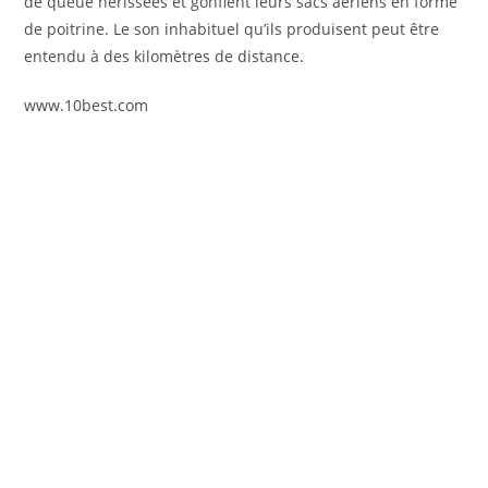
de queue hérissées et gonflent leurs sacs aériens en forme
de poitrine. Le son inhabituel qu’ils produisent peut être
entendu à des kilomètres de distance.
www.10best.com