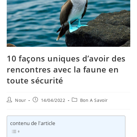
10 façons uniques d’avoir des
rencontres avec la faune en
toute sécurité
Auteur/autrice
Publication
Post
Nour
14/04/2022
Bon A Savoir
de
publiée :
category:
la
publication :
contenu de l'article