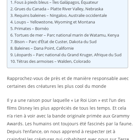
Fous à pieds bleus – Îles Galápagos, Équateur
Grues du Canada – Platte River Valley, Nebraska
Requins baleines – Ningaloo, Australie occidentale
Loups – Yellowstone, Wyoming et Montana
Primates – Bornéo
Tortues de mer – Parc national marin de Watamu, Kenya
Bison – Parc d’État de Custer, Dakota du Sud
Baleines – Dana Point, Californie
Léopards – Parc national du Grand Kruger, Afrique du Sud
Tétras des armoises – Walden, Colorado
Rapprochez-vous de près et de manière responsable avec
certaines des créatures les plus cool du monde
Il y a une raison pour laquelle « Le Roi Lion » est l’un des
films Disney les plus appréciés de tous les temps. Et cela
n’a rien à voir avec la bande originale primée aux Grammy
Awards. Les humains ont toujours été fascinés par la faune.
Depuis l’enfance, on nous apprend à respecter (et à
craindre) les créatures qui cohabitent avec nous sur Terre.