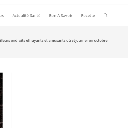
Toggle
ps
Actualité Santé
Bon A Savoir
Recette
website
illeurs endroits effrayants et amusants où séjourner en octobre
search