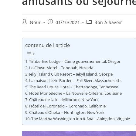
amusants où séjourne
Auteur/autrice
Publication
Post
Nour
01/10/2021
Bon A Savoir
de
publiée :
category:
la
publication :
contenu de l'article
Timberline Lodge – Camp gouvernemental, Oregon
Le Clown Motel – Tonopah, Nevada
Jekyll Island Club Resort – Jekyll Island, Géorgie
La maison Lizzie Borden – Fall River, Massachusetts
The Read House Hotel – Chattanooga, Tennessee
Hôtel Monteleone – La Nouvelle-Orléans, Louisiane
Château de l’aile – Millbrook, New York
Hôtel del Coronado – Coronado, Californie
Château d’Oheka – Huntington, New York
The Martha Washington Inn & Spa – Abingdon, Virginie