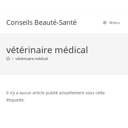
Skip
to
content
Conseils Beauté-Santé
Menu
vétérinaire médical
>
vétérinaire médical
Il n’y a aucun article publié actuellement sous cette
étiquette.