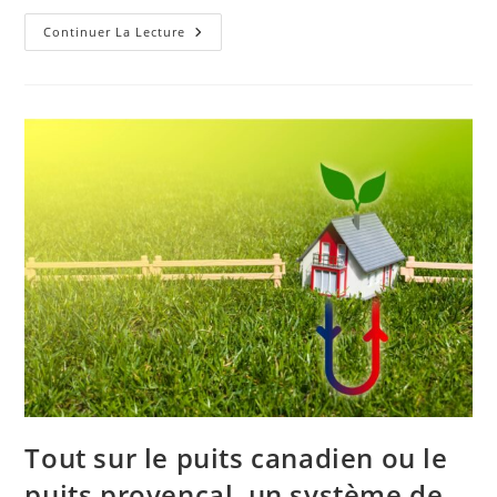
Comment
Continuer La Lecture
Faire
Votre
Propre
Sauce
Tomate
Fraîche
En
Moins
De
30
Minutes
Tout sur le puits canadien ou le
puits provençal, un système de