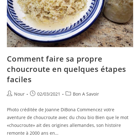
Propre
Comment faire sa propre
choucroute en quelques étapes
faciles
Auteur/autrice
Publication
Post
Nour
02/03/2021
Bon A Savoir
de
publiée :
category:
la
Photo créditée de Joanne DiBona Commencez votre
publication :
aventure de choucroute avec du chou bio Bien que le mot
«choucroute» ait des origines allemandes, son histoire
remonte à 2000 ans en…