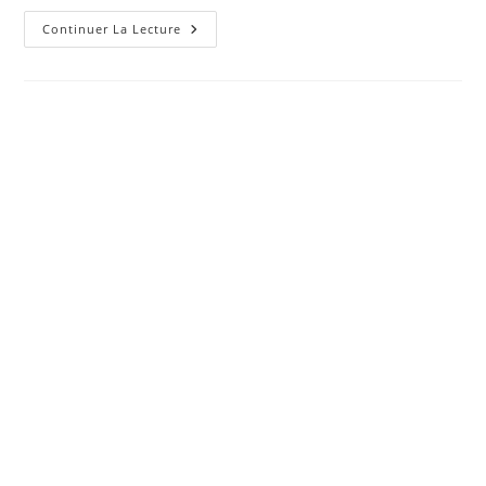
Comment
Continuer La Lecture
Faire
Sa
Propre
Choucroute
En
Quelques
Étapes
Faciles