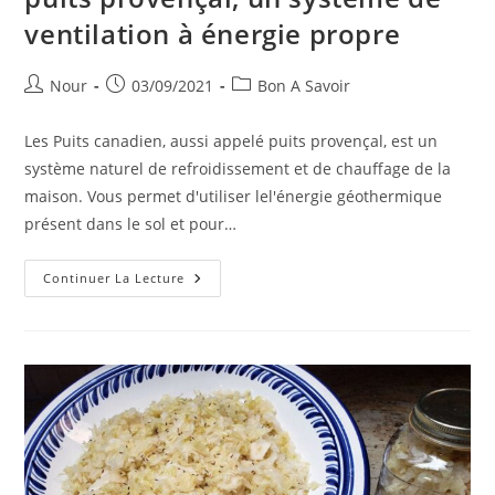
ventilation à énergie propre
Auteur/autrice
Publication
Post
Nour
03/09/2021
Bon A Savoir
de
publiée :
category:
la
Les Puits canadien, aussi appelé puits provençal, est un
publication :
système naturel de refroidissement et de chauffage de la
maison. Vous permet d'utiliser lel'énergie géothermique
présent dans le sol et pour…
Tout
Continuer La Lecture
Sur
Le
Puits
Canadien
Ou
Le
Puits
Provençal,
Un
Système
De
Ventilation
À
Énergie