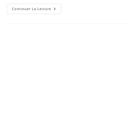
Pourpier
Continuer La Lecture
Propriétés,
Bienfaits
Et
Recettes
Avec
Cette
Herbe
Spontanée