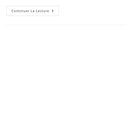
Découvrez
Continuer La Lecture
À
Quel
Point
Il
Est
Facile
De
Construire
Une
Serre
Domestique
Pour
Plantes
Et
Légumes