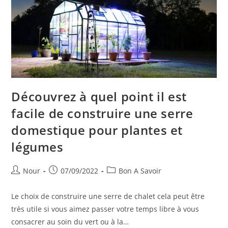
Découvrez à quel point il est
facile de construire une serre
domestique pour plantes et
légumes
Auteur/autrice
Publication
Post
Nour
07/09/2022
Bon A Savoir
de
publiée :
category:
la
Le choix de construire une serre de chalet cela peut être
publication :
très utile si vous aimez passer votre temps libre à vous
consacrer au soin du vert ou à la…