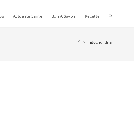
Toggle
ps
Actualité Santé
Bon A Savoir
Recette
website
>
mitochondrial
search