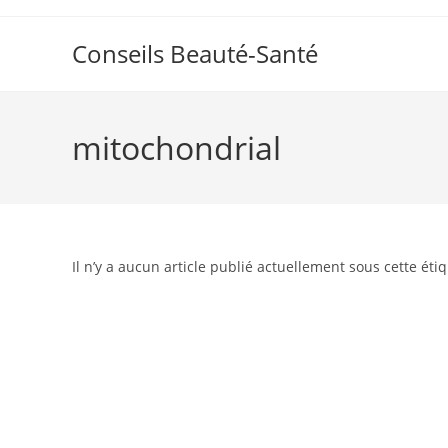
Skip
to
Conseils Beauté-Santé
content
mitochondrial
Il n’y a aucun article publié actuellement sous cette étiq