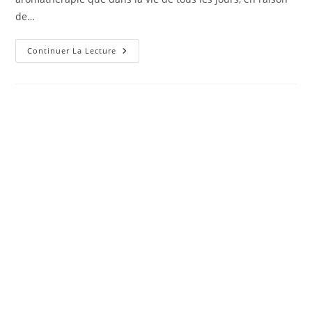
de…
Huile
Continuer La Lecture
Essentielle
De
Lavande
:
Propriétés
Et
Utilisations
Recommandées