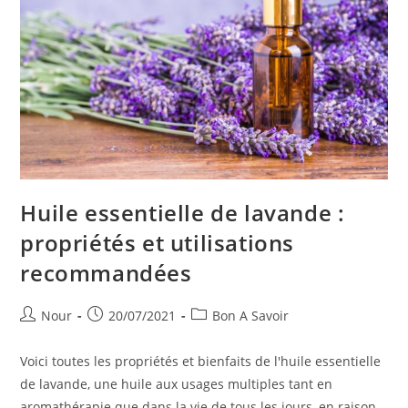
Huile essentielle de lavande :
propriétés et utilisations
recommandées
Auteur/autrice
Publication
Post
Nour
20/07/2021
Bon A Savoir
de
publiée :
category:
la
Voici toutes les propriétés et bienfaits de l'huile essentielle
publication :
de lavande, une huile aux usages multiples tant en
aromathérapie que dans la vie de tous les jours, en raison