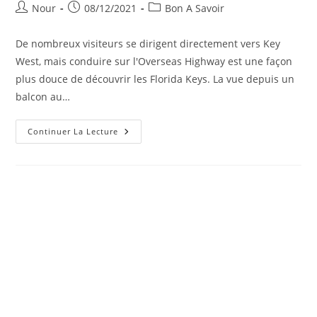
Auteur/autrice
Publication
Post
Nour
08/12/2021
Bon A Savoir
de
publiée :
category:
la
De nombreux visiteurs se dirigent directement vers Key
publication :
West, mais conduire sur l'Overseas Highway est une façon
plus douce de découvrir les Florida Keys. La vue depuis un
balcon au…
9
Continuer La Lecture
Des
Meilleurs
Hôtels
Pour
Un
Road
Trip
Dans
Les
Florida
Keys