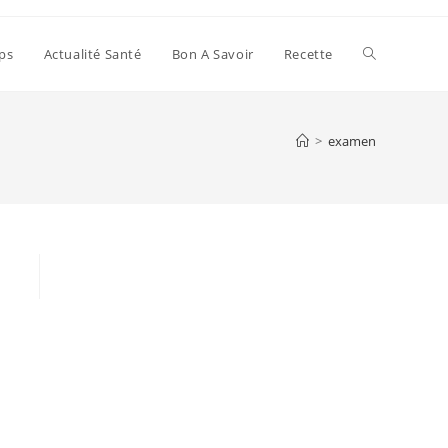
Toggle
ps
Actualité Santé
Bon A Savoir
Recette
website
>
examen
search