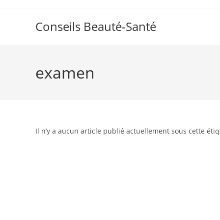
Skip
to
Conseils Beauté-Santé
content
examen
Il n’y a aucun article publié actuellement sous cette étiq