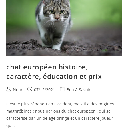
chat européen histoire,
caractère, éducation et prix
Auteur/autrice
Publication
Post
Nour
07/12/2021
Bon A Savoir
de
publiée :
category:
la
C'est le plus répandu en Occident, mais il a des origines
publication :
maghrébines : nous parlons du chat européen , qui se
caractérise par un pelage bringé et un caractère joueur
qui…