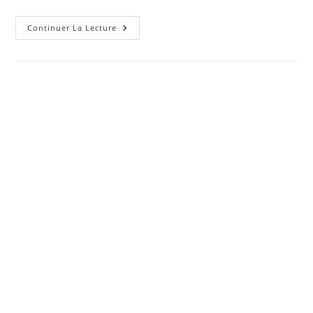
Chat
Continuer La Lecture
Européen
Histoire,
Caractère,
Éducation
Et
Prix