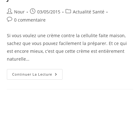
Auteur/autrice
Publication
Post
Nour
03/05/2015
Actualité Santé
de
publiée :
category:
Commentaires
0 commentaire
la
de
publication :
la
Si vous voulez une crème contre la cellulite faite maison,
publication :
sachez que vous pouvez facilement la préparer. Et ce qui
est encore mieux, c'est que cette crème est entièrement
naturelle…
Crème
Continuer La Lecture
Anti-
Cellulite
Faite
Maison.
Résultats
Visibles
En
7
Jours!