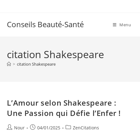
Skip
to
content
Conseils Beauté-Santé
Menu
citation Shakespeare
>
citation Shakespeare
L’Amour selon Shakespeare :
Une Passion qui Défie l’Enfer !
Auteur/autrice
Publication
Post
Nour
04/01/2025
ZenCitations
de
publiée :
category: