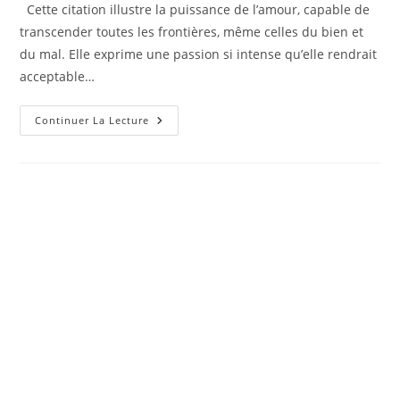
la
Cette citation illustre la puissance de l’amour, capable de
publication :
transcender toutes les frontières, même celles du bien et
du mal. Elle exprime une passion si intense qu’elle rendrait
acceptable…
L’Amour
Continuer La Lecture
Selon
Shakespeare
:
Une
Passion
Qui
Défie
L’Enfer
!