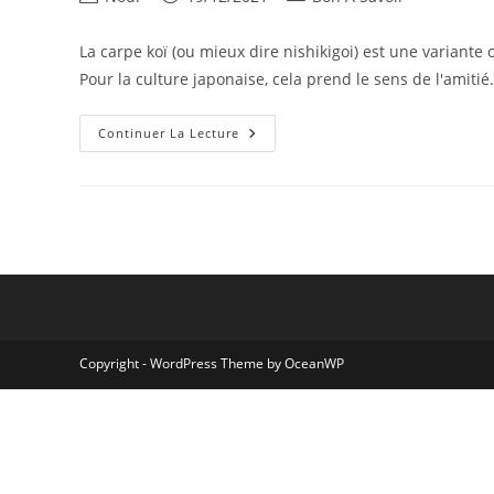
de
publiée :
category:
la
La carpe koï (ou mieux dire nishikigoi) est une variante 
publication :
Pour la culture japonaise, cela prend le sens de l'amiti
Carpe
Continuer La Lecture
Koï
Caractéristiques,
Soins
Et
Choses
Utiles
À
Savoir
Copyright - WordPress Theme by OceanWP