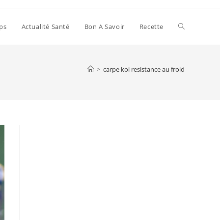
Toggle
ps
Actualité Santé
Bon A Savoir
Recette
website
>
carpe koi resistance au froid
search