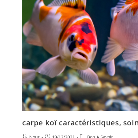
carpe koï caractéristiques, soin
Auteur/autrice
Publication
Post
Nour
19/12/2021
Bon A Savoir