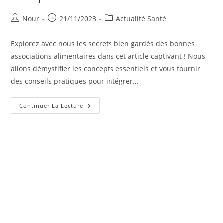
Auteur/autrice
Publication
Post
Nour
21/11/2023
Actualité Santé
de
publiée :
category:
la
Explorez avec nous les secrets bien gardés des bonnes
publication :
associations alimentaires dans cet article captivant ! Nous
allons démystifier les concepts essentiels et vous fournir
des conseils pratiques pour intégrer…
Explorez
Continuer La Lecture
Les
Bonnes
Associations
Alimentaires
Pour
Une
Vie
Saine
Et
Équilibrée