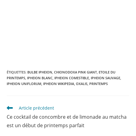
ÉTIQUETTES
:
BULBE IPHEION
,
CHIONODOXA PINK GIANT
,
ETOILE DU
PRINTEMPS
,
IPHEION BLANC
,
IPHEION COMESTIBLE
,
IPHEION SAUVAGE
,
IPHEION UNIFLORUM
,
IPHEION WIKIPEDIA
,
OXALIS
,
PRINTEMPS
Read
Article précédent
more
Ce cocktail de concombre et de limonade au matcha
articles
est un début de printemps parfait