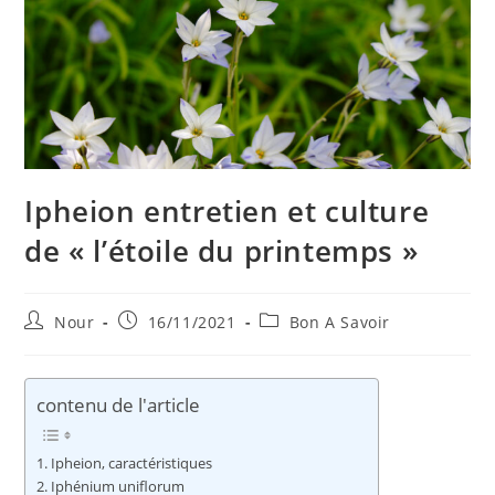
Ipheion entretien et culture
de « l’étoile du printemps »
Auteur/autrice
Publication
Post
Nour
16/11/2021
Bon A Savoir
de
publiée :
category:
la
publication :
contenu de l'article
Ipheion, caractéristiques
Iphénium uniflorum