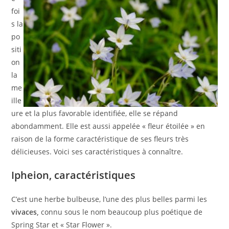
foi
s la
po
siti
on
la
me
ille
ure et la plus favorable identifiée, elle se répand
abondamment. Elle est aussi appelée « fleur étoilée » en
raison de la forme caractéristique de ses fleurs très
délicieuses. Voici ses caractéristiques à connaître.
Ipheion, caractéristiques
C’est une herbe bulbeuse, l’une des plus belles parmi les
vivaces,
connu sous le nom beaucoup plus poétique de
Spring Star et « Star Flower ».