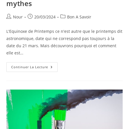
mythes
Auteur/autrice
Publication
Post
Nour
20/03/2024
Bon A Savoir
de
publiée :
category:
la
L'Equinoxe de Printemps ce n'est autre que le printemps dit
publication :
astronomique, date qui ne correspond pas toujours à la
date du 21 mars. Mais découvrons pourquoi et comment
elle est…
Équinoxe
Continuer La Lecture
De
Printemps
Rites
D'astronomie
Croyances
Et
Mythes