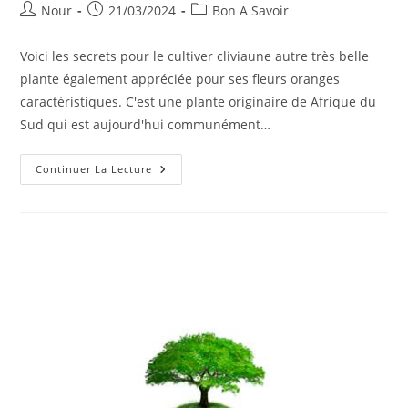
Auteur/autrice
Publication
Post
Nour
21/03/2024
Bon A Savoir
de
publiée :
category:
la
Voici les secrets pour le cultiver cliviaune autre très belle
publication :
plante également appréciée pour ses fleurs oranges
caractéristiques. C'est une plante originaire de Afrique du
Sud qui est aujourd'hui communément…
Culture
Continuer La Lecture
De
Clivia,
Reproduction
Et
Entretien
De
Cette
Plante