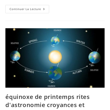
Qu'est-
Continuer La Lecture
Ce
Que
Ce
Délicieux
Dessert
Et
Comment
Le
Préparer
équinoxe de printemps rites
d'astronomie croyances et