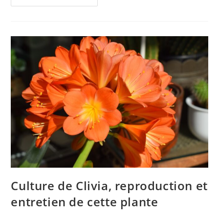
En
Cas
De
Diarrhée,
Voici
Comment
Ça
Marche
Culture de Clivia, reproduction et
entretien de cette plante