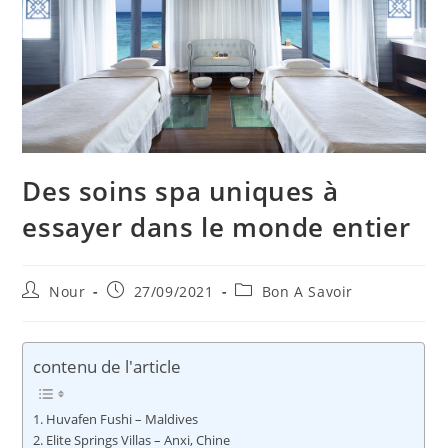
Des soins spa uniques à
essayer dans le monde entier
Auteur/autrice
Publication
Post
Nour
27/09/2021
Bon A Savoir
de
publiée :
category:
la
publication :
contenu de l'article
Huvafen Fushi – Maldives
Elite Springs Villas – Anxi, Chine