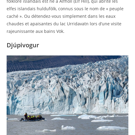
folklore islandais est né à Álfhóll (Elf Hill), qui abrite les
elfes islandais huldufólk, connus sous le nom de « peuple
caché ». Ou détendez-vous simplement dans les eaux
chaudes et apaisantes du lac Urridavatn lors d’une visite
rajeunissante aux bains Vök.
Djúpivogur