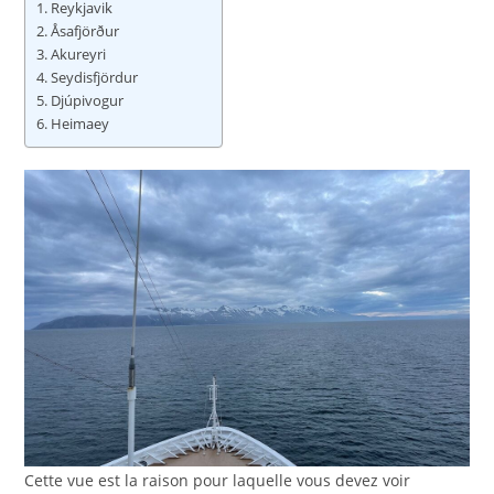
Reykjavik
Åsafjörður
Akureyri
Seydisfjördur
Djúpivogur
Heimaey
Cette vue est la raison pour laquelle vous devez voir