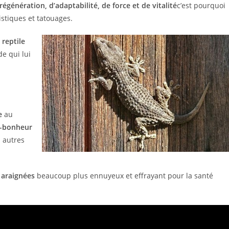
égénération, d’adaptabilité, de force et de vitalité
c’est pourquoi
stiques et tatouages.
t
reptile
e qui lui
re
au
e-bonheur
 autres
 araignées
beaucoup plus ennuyeux et effrayant pour la santé