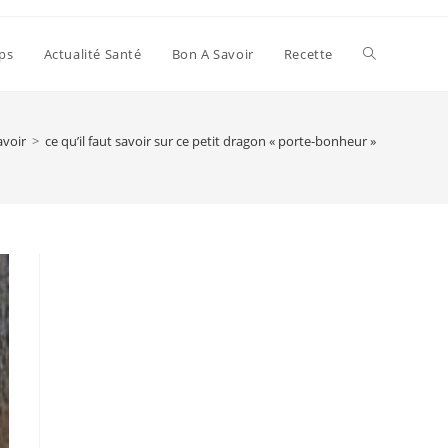
Toggle
ps
Actualité Santé
Bon A Savoir
Recette
website
avoir
>
ce qu’il faut savoir sur ce petit dragon « porte-bonheur »
search