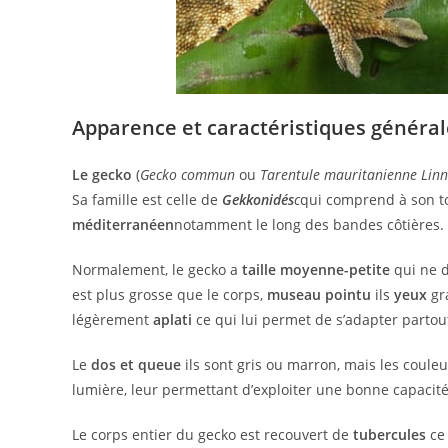
Apparence et caractéristiques général
Le gecko
(
Gecko commun
ou
Tarentule mauritanienne Lin
Sa famille est celle de
Gekkonidés
c
qui comprend à son to
méditerranéen
notamment le long des bandes côtières.
Normalement, le gecko a
taille moyenne-petite
qui ne 
est plus grosse que le corps,
museau pointu
ils
yeux
gra
légèrement
aplati
ce qui lui permet de s’adapter partou
Le
dos et queue
ils sont gris ou marron, mais les coule
lumière, leur permettant d’exploiter une bonne capacit
Le corps entier du gecko est recouvert de
tubercules
ce 