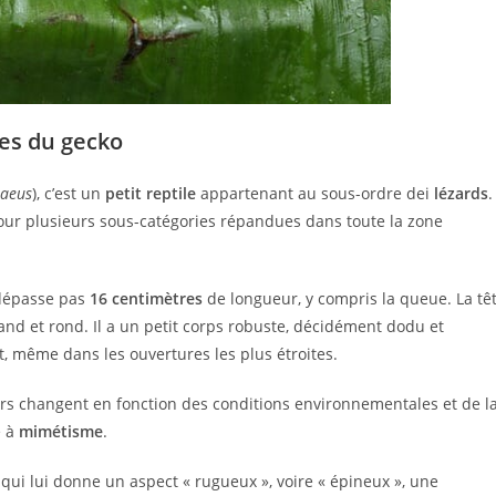
es du gecko
naeus
), c’est un
petit reptile
appartenant au sous-ordre dei
lézards
.
ur plusieurs sous-catégories répandues dans toute la zone
dépasse pas
16 centimètres
de longueur, y compris la queue. La tê
nd et rond. Il a un petit corps robuste, décidément dodu et
t, même dans les ouvertures les plus étroites.
urs changent en fonction des conditions environnementales et de l
é à
mimétisme
.
qui lui donne un aspect « rugueux », voire « épineux », une