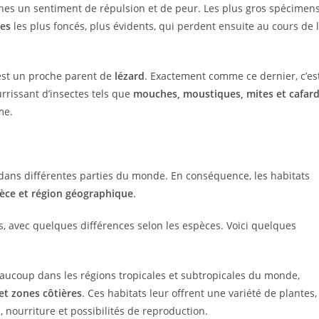
nes un sentiment de répulsion et de peur. Les plus gros spécimen
res
les plus foncés, plus évidents, qui perdent ensuite au cours de 
’est un proche parent de
lézard
. Exactement comme ce dernier, c’es
rrissant d’insectes tels que
mouches, moustiques, mites et cafar
me.
ve dans différentes parties du monde. En conséquence, les habitats
èce et région géographique
.
 avec quelques différences selon les espèces. Voici quelques
eaucoup dans les régions tropicales et subtropicales du monde,
 et zones côtières
. Ces habitats leur offrent une variété de plantes,
i, nourriture et possibilités de reproduction.