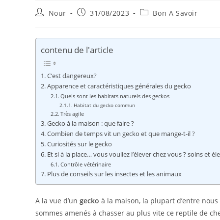
Auteur/autrice
Publication
Post
Nour
31/08/2023
Bon A Savoir
de
publiée :
category:
la
publication :
contenu de l'article
C’est dangereux?
Apparence et caractéristiques générales du gecko
Quels sont les habitats naturels des geckos
Habitat du gecko commun
Très agile
Gecko à la maison : que faire ?
Combien de temps vit un gecko et que mange-t-il ?
Curiosités sur le gecko
Et si à la place… vous vouliez l’élever chez vous ? soins et él
Contrôle vétérinaire
Plus de conseils sur les insectes et les animaux
A la vue d’un
gecko
à la maison, la plupart d’entre nous
sommes amenés à chasser au plus vite ce reptile de ch