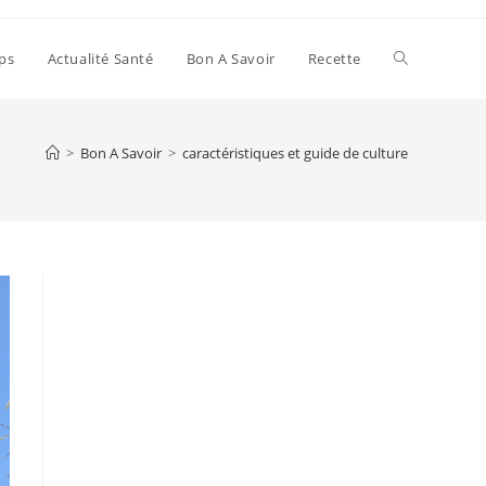
Toggle
ps
Actualité Santé
Bon A Savoir
Recette
website
>
Bon A Savoir
>
caractéristiques et guide de culture
search