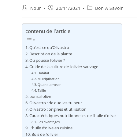
Auteur/autrice
Publication
Post
Nour
20/11/2021
Bon A Savoir
de
publiée :
category:
la
publication :
contenu de l'article
Qu’est-ce qu’Olivastro
Description de la plante
Où pousse l’olivier ?
Guide de la culture de l’olivier sauvage
Habitat
Multiplication
Quand arroser
Taille
bonsaï olive
Olivastro : de quoi as-tu peur
Olivastro : origines et utilisation
Caractéristiques nutritionnelles de l’huile d’olive
Les avantages
L’huile d’olive en cuisine
Bois de l’olivier