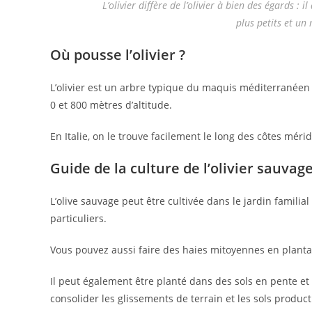
L’olivier diffère de l’olivier à bien des égards : 
plus petits et un
Où pousse l’olivier ?
L’olivier est un arbre typique du maquis méditerranéen 
0 et 800 mètres d’altitude.
En Italie, on le trouve facilement le long des côtes mér
Guide de la culture de l’olivier sauvag
L’olive sauvage peut être cultivée dans le jardin familia
particuliers.
Vous pouvez aussi faire des haies mitoyennes en plantan
Il peut également être planté dans des sols en pente e
consolider les glissements de terrain et les sols producti