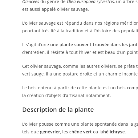
Oléacées
du genre de
Olea europaea sylvestris,
un arbre s
est aussi appelé olivier sauvage.
L’olivier sauvage est répandu dans nos régions méridion
pourtant très lié à la tradition et à l’histoire des popul
Il s’agit d’une
une plante souvent trouvée dans les jar
d’entretien, il résiste à tout l’hiver et est beau d’un p
Cet olivier sauvage, comme les autres oliviers, se prête t
vert sauge, il a une posture droite et un charme inconte
Le bois obtenu à partir de cette plante est un bois com
la création d’objets d’artisanat notamment.
Description de la plante
L’olivier pousse comme une plante spontanée dans la g
tels que
genévrier
, les
chêne vert
ou la
hélichryse
.