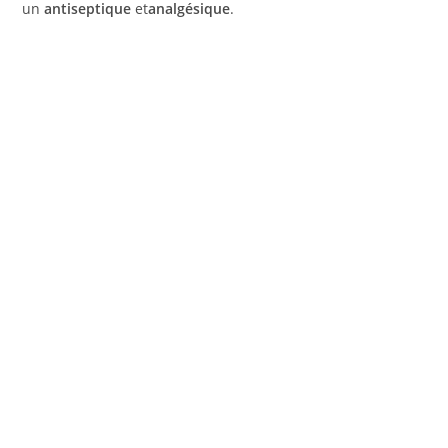
un
antiseptique
et
analgésique
.