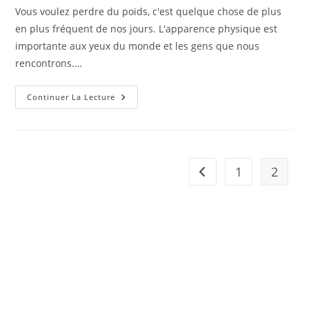
la
Vous voulez perdre du poids, c'est quelque chose de plus
publication :
en plus fréquent de nos jours. L'apparence physique est
importante aux yeux du monde et les gens que nous
rencontrons.…
Maigrir
Continuer La Lecture
Avec
Des
Coupe-
Faim
Naturels
1
2
Go to the previous pag