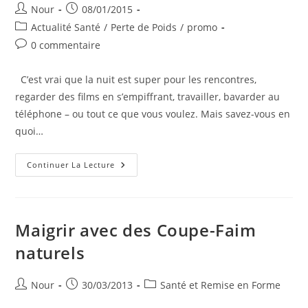
Auteur/autrice
Publication
Nour
08/01/2015
de
publiée :
Post
Actualité Santé
/
Perte de Poids
/
promo
la
category:
Commentaires
0 commentaire
publication :
de
la
C’est vrai que la nuit est super pour les rencontres,
publication :
regarder des films en s’empiffrant, travailler, bavarder au
téléphone – ou tout ce que vous voulez. Mais savez-vous en
quoi…
6
Continuer La Lecture
Étapes
Simples
Pour
La
Perte
De
Maigrir avec des Coupe-Faim
Poids
Pendant
naturels
Que
Vous
Dormez
Auteur/autrice
Publication
Post
Nour
30/03/2013
Santé et Remise en Forme
de
publiée :
category: